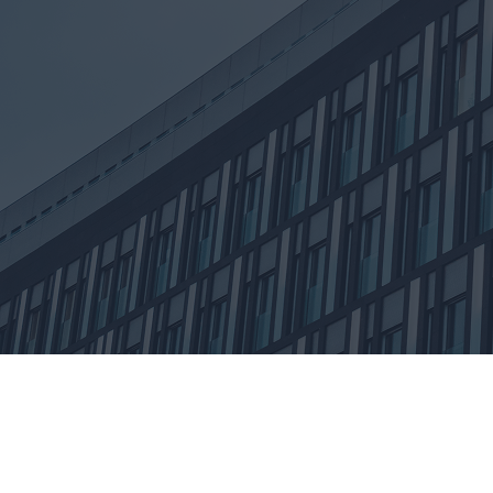
Uwe Ziefle
Geschäftsführer & Versicherungsmakler
+49 – 176 – 567 604 35
u.ziefle@sundr-finanz.de